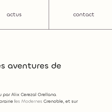
actus
contact
es aventures de
u par Alix Cerezal Orellana.
rairie l
es Modernes
Grenoble, et sur