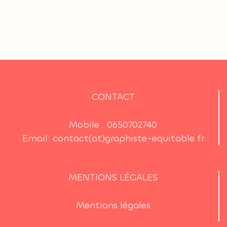
CONTACT
Mobile :
0650702740
Email:
contact(at)graphiste-equitable.fr
MENTIONS LÉGALES
Mentions légales