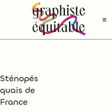
Passer
au
contenu
Togg
Navi
Sténopés
quais de
France