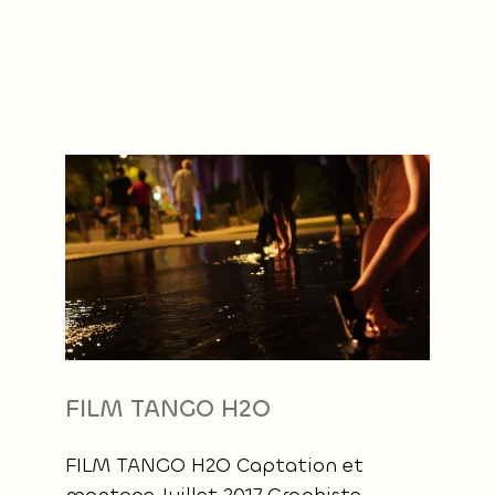
Passer
au
contenu
FILM TANGO H2O
FILM TANGO H2O Captation et
montage Juillet 2017 Graphiste